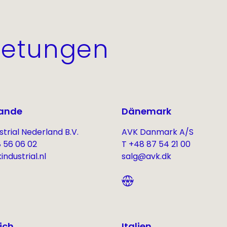
retungen
lande
Dänemark
trial Nederland B.V.
AVK Danmark A/S
8 56 06 02
T +48 87 54 21 00
ndustrial.nl
salg@avk.dk
ich
Italien