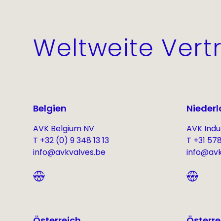
Weltweite Vert
Belgien
Nieder
AVK Belgium NV
AVK Indus
T +32 (0) 9 348 13 13
T +31 57
info@avkvalves.be
info@avki
Österreich
Österre