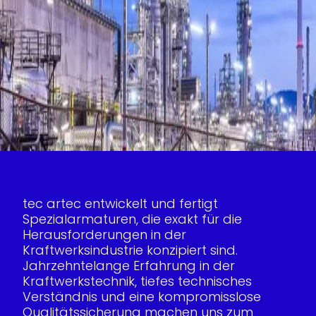
tec artec entwickelt und fertigt
Spezialarmaturen, die exakt für die
Herausforderungen in der
Kraftwerksindustrie konzipiert sind.
Jahrzehntelange Erfahrung in der
Kraftwerkstechnik, tiefes technisches
Verständnis und eine kompromisslose
Qualitätssicherung machen uns zum